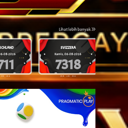
Lihat lebih banyak
SCHLAND
SVIZZERA
H
06-08-2026
Kamis, 06-08-2026
Kami
711
7318
2
 42 : 05
08 : 12 : 05
0