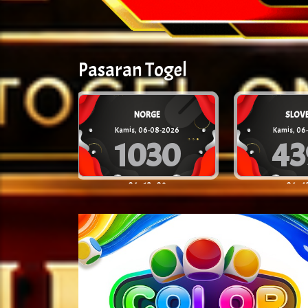
Pasaran Togel
NORGE
SLOVE
8-2026
Kamis, 06-08-2026
Kamis, 06
72
1030
43
 05
06 : 12 : 05
06 : 4