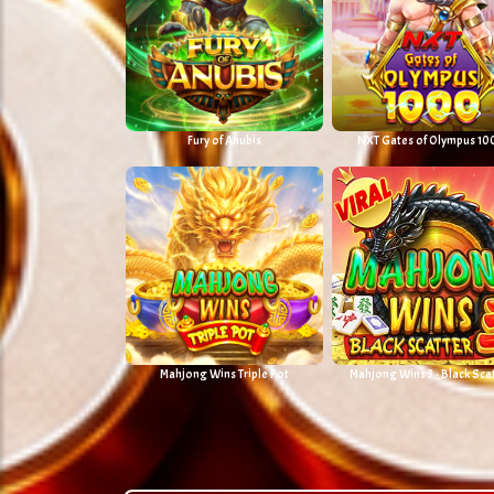
Fury of Anubis
NXT Gates of Olympus 10
Mahjong Wins Triple Pot
Mahjong Wins 3 - Black Sca