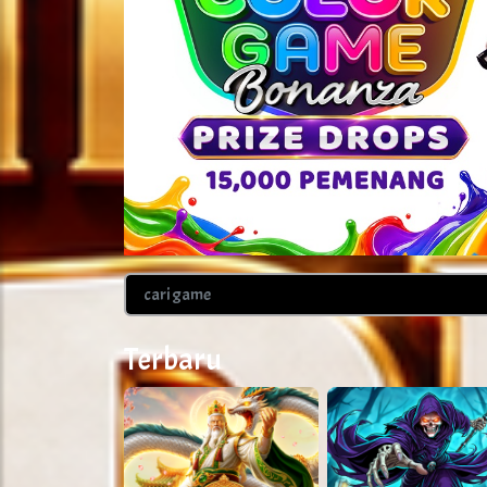
Terbaru