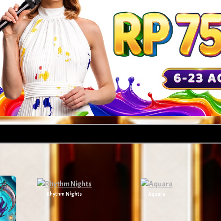
Rhythm Nights
Aquara