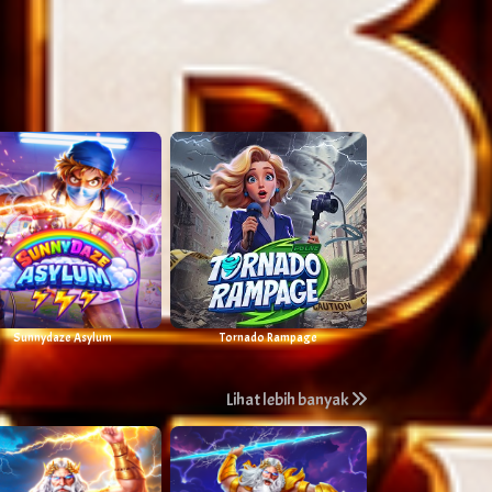
Sunnydaze Asylum
Tornado Rampage
Lihat lebih banyak