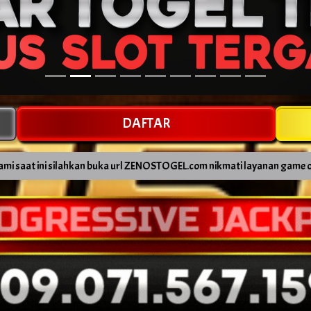
DAFTAR
ikmati layanan game online dengan promo terbesar dan hadiah spektakul