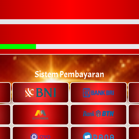
Sistem Pembayaran