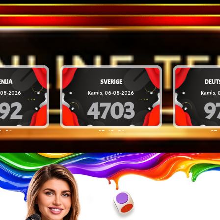
NIJA
SVERIGE
DEUT
-08-2026
Kamis, 06-08-2026
Kamis, 
92
4703
9
2 : 05
07 : 12 : 05
07 :