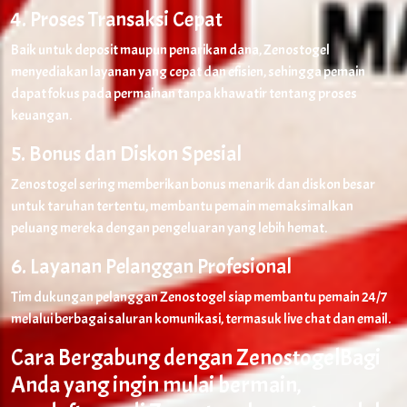
4. Proses Transaksi Cepat
Baik untuk deposit maupun penarikan dana, Zenostogel
menyediakan layanan yang cepat dan efisien, sehingga pemain
dapat fokus pada permainan tanpa khawatir tentang proses
keuangan.
5. Bonus dan Diskon Spesial
Zenostogel sering memberikan bonus menarik dan diskon besar
untuk taruhan tertentu, membantu pemain memaksimalkan
peluang mereka dengan pengeluaran yang lebih hemat.
6. Layanan Pelanggan Profesional
Tim dukungan pelanggan Zenostogel siap membantu pemain 24/7
melalui berbagai saluran komunikasi, termasuk live chat dan email.
Cara Bergabung dengan ZenostogelBagi
Anda yang ingin mulai bermain,