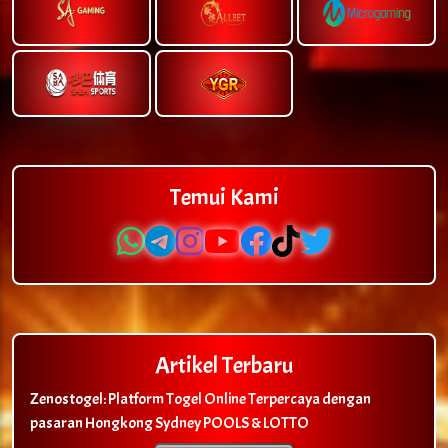
Temui Kami
Artikel Terbaru
Zenostogel: Platform Togel Online Terpercaya dengan
pasaran Hongkong Sydney POOLS & LOTTO