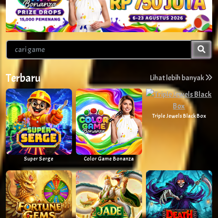
Terbaru
Lihat lebih banyak
Triple Jewels Black Box
Super Serge
Color Game Bonanza