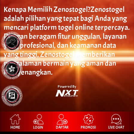
Kenapa Memilih Zenostogel?Zenostogel
adalah pilihan yang tepat bagi Anda yang
mencari platform togel online terpercaya.
Dengan beragam fitur unggulan, layanan
yang profesional, dan keamanan data
yang tinggi, Zenostogel memberikan
pengalaman bermain yang aman dan
menyenangkan.
Powered By
HOME
LOGIN
DAFTAR
PROMOSI
LIVE CHAT