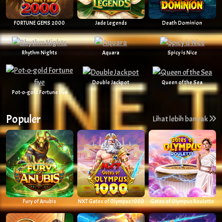
FORTUNE GEMS 2000
Jade Legends
Death Dominion
Rhythm Nights
Aquara
Spicy is Nice
Double Jackpot
Queen of the Sea
Pot-o-gold Fortune five
Populer
Lihat lebih banyak
Fury of Anubis
NXT Gates of Olympus 1000
Gates of Olympus Roulette