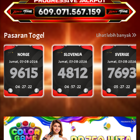
Pasaran Togel
Lihat lebih banyak
NORGE
SLOVENIJA
SVERIGE
Jumat, 07-08-2026
Jumat, 07-08-2026
Jumat, 07-08-2026
9615
4812
7693
04 : 27 : 20
04 : 57 : 20
05 : 27 : 20