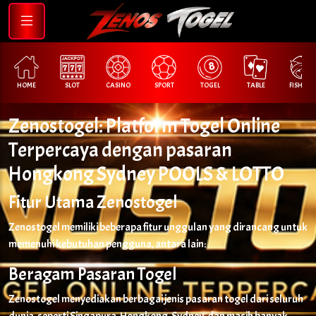
HOME
SLOT
CASINO
SPORT
TOGEL
TABLE
FISHING
Zenostogel: Platform Togel Online
Terpercaya dengan pasaran
Hongkong Sydney POOLS & LOTTO
Fitur Utama Zenostogel
Zenostogel memiliki beberapa fitur unggulan yang dirancang untuk
memenuhi kebutuhan pengguna, antara lain:
Beragam Pasaran Togel
Zenostogel menyediakan berbagai jenis pasaran togel dari seluruh