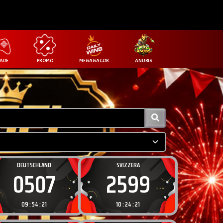
ADE
PROMO
MEGAGACOR
ANUBIS
DEUTSCHLAND
SVIZZERA
0507
2599
09 : 54 : 21
10 : 24 : 21