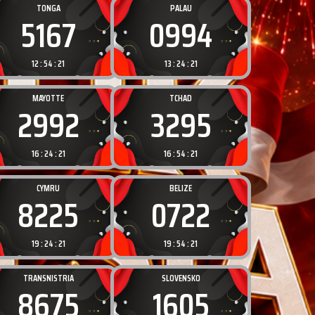
TONGA
PALAU
5167
0994
12 : 54 : 21
13 : 24 : 21
MAYOTTE
TCHAD
2992
3295
16 : 24 : 21
16 : 54 : 21
CYMRU
BELIZE
8225
0722
19 : 24 : 21
19 : 54 : 21
TRANSNISTRIA
SLOVENSKO
8675
1605