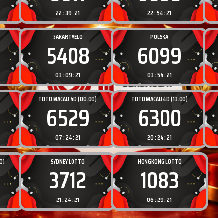
22 : 39 : 21
22 : 54 : 21
SAKARTVELO
POLSKA
5408
6099
03 : 09 : 21
03 : 54 : 21
TOTO MACAU 4D (00.00)
TOTO MACAU 4D (13.00)
6529
6300
07 : 24 : 21
20 : 24 : 21
0)
SYDNEY LOTTO
HONGKONG LOTTO
3712
1083
21 : 24 : 21
06 : 29 : 21