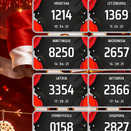
HRVATSKA
LETZEBUERG
1214
1369
10 : 54 : 21
11 : 24 : 21
MARTINIQUE
MICRONESIA
8250
2657
14 : 04 : 21
14 : 39 : 21
LATVIJA
AOTEAROA
3354
2366
17 : 29 : 21
17 : 54 : 21
SYDNEY POOLS
SHQIPERIA
0158
2827