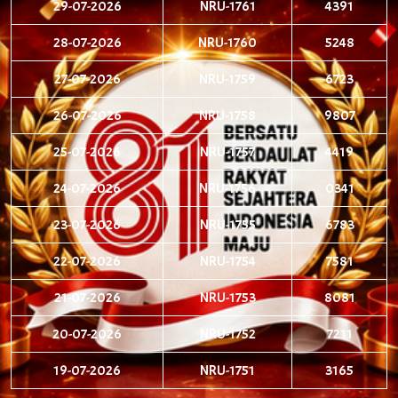
29-07-2026
NRU-1761
4391
28-07-2026
NRU-1760
5248
27-07-2026
NRU-1759
6723
26-07-2026
NRU-1758
9807
25-07-2026
NRU-1757
4419
24-07-2026
NRU-1756
0341
23-07-2026
NRU-1755
6783
22-07-2026
NRU-1754
7581
21-07-2026
NRU-1753
8081
20-07-2026
NRU-1752
7211
19-07-2026
NRU-1751
3165