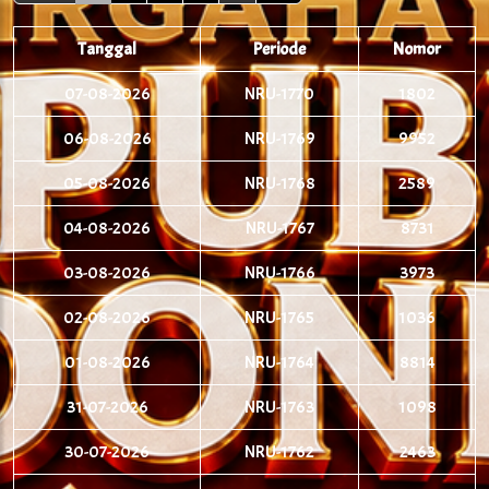
Tanggal
Periode
Nomor
07-08-2026
NRU-1770
1802
06-08-2026
NRU-1769
9952
05-08-2026
NRU-1768
2589
04-08-2026
NRU-1767
8731
03-08-2026
NRU-1766
3973
02-08-2026
NRU-1765
1036
01-08-2026
NRU-1764
8814
31-07-2026
NRU-1763
1098
30-07-2026
NRU-1762
2463