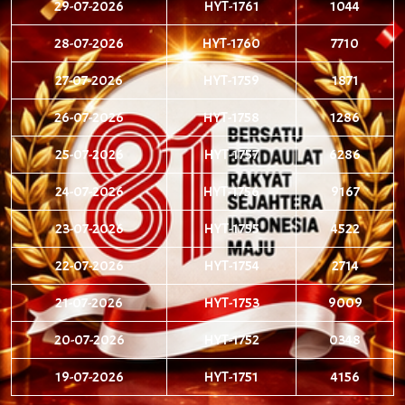
29-07-2026
HYT-1761
1044
28-07-2026
HYT-1760
7710
27-07-2026
HYT-1759
1871
26-07-2026
HYT-1758
1286
25-07-2026
HYT-1757
6286
24-07-2026
HYT-1756
9167
23-07-2026
HYT-1755
4522
22-07-2026
HYT-1754
2714
21-07-2026
HYT-1753
9009
20-07-2026
HYT-1752
0348
19-07-2026
HYT-1751
4156