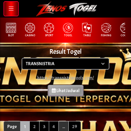
SLOT
CASINO
SPORT
TOGEL
TABLE
FISHING
COCK F.
Result Togel
https://transnistriapools.com/
Lihat Jadwal
Page
1
2
3
4
...
29