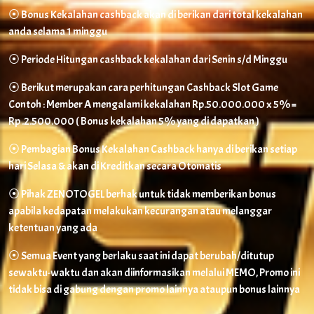
⦿ Bonus Kekalahan cashback akan di berikan dari total kekalahan
anda selama 1 minggu
⦿ Periode Hitungan cashback kekalahan dari Senin s/d Minggu
⦿ Berikut merupakan cara perhitungan Cashback Slot Game
Contoh : Member A mengalami kekalahan Rp.50.000.000 x 5% =
Rp .2.500.000 ( Bonus kekalahan 5% yang di dapatkan )
⦿ Pembagian Bonus Kekalahan Cashback hanya di berikan setiap
hari Selasa & akan di Kreditkan secara Otomatis
⦿ Pihak ZENOTOGEL berhak untuk tidak memberikan bonus
apabila kedapatan melakukan kecurangan atau melanggar
ketentuan yang ada
⦿ Semua Event yang berlaku saat ini dapat berubah/ditutup
sewaktu-waktu dan akan diinformasikan melalui MEMO, Promo ini
tidak bisa di gabung dengan promo lainnya ataupun bonus lainnya