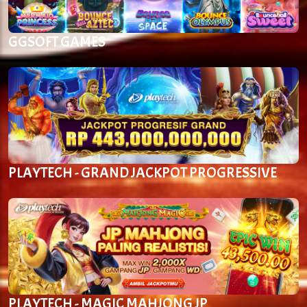
GGSOFT GAMES
PLAYTECH - GRAND JACKPOT PROGRESSIVE
PLAYTECH - MAGIC MAHJONG JP