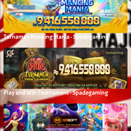
Turnamen Mancing Mania - Spadegaming
Play and Win Tournament - Spadegaming