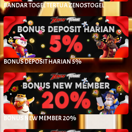
BANDAR TOGEL TERTUA ZENOSTOGEL
BONUS DEPOSIT HARIAN 5%
BONUS NEW MEMBER 20%