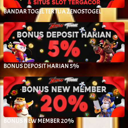
BANDAR TOGEL TERTUA ZENOSTOGEL
BONUS DEPOSIT HARIAN 5%
BONUS NEW MEMBER 20%