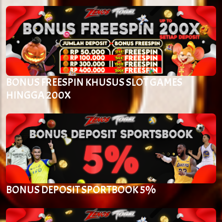
BONUS FREESPIN KHUSUS SLOT GAMES
HINGGA 200X
BONUS DEPOSIT SPORTBOOK 5%