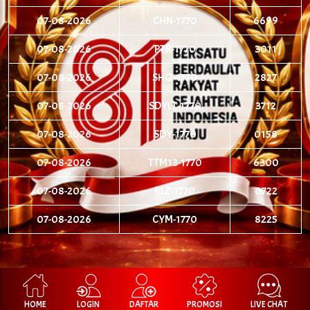
07-08-2026
CHN-1770
6699
07-08-2026
PTR-1770
3011
07-08-2026
SHQ-1770
2827
07-08-2026
SDYLT-1770
3712
07-08-2026
SDY-1770
0158
07-08-2026
TTM13-1770
6300
07-08-2026
BLZ-1770
0722
07-08-2026
CYM-1770
8225
HOME
LOGIN
DAFTAR
PROMOSI
LIVE CHAT