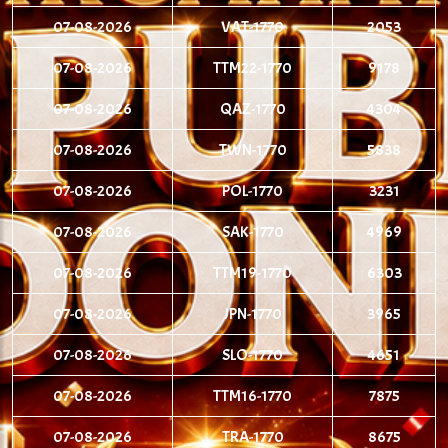
07-08-2026
VAT-1770
2053
07-08-2026
TTM22-1770
9178
07-08-2026
QAZ-1770
4304
07-08-2026
TWN-1770
5838
07-08-2026
POL-1770
3231
07-08-2026
SAK-1770
4969
07-08-2026
TTM19-1770
6303
07-08-2026
JPN-1770
3965
07-08-2026
SLO-1770
4651
07-08-2026
TTM16-1770
7875
07-08-2026
TRA-1770
8675