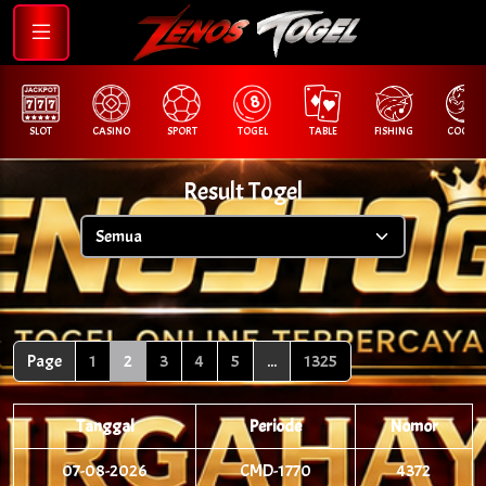
SLOT
CASINO
SPORT
TOGEL
TABLE
FISHING
COCK F.
Result Togel
Page
1
2
3
4
5
...
1325
Tanggal
Periode
Nomor
07-08-2026
CMD-1770
4372